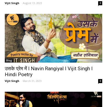
Vijit Singh
-
August 13, 2023
0
Blog
उसके प्रेम में I Navin Rangiyal I Vijit Singh I
Hindi Poetry
Vijit Singh
-
March 31, 2023
0