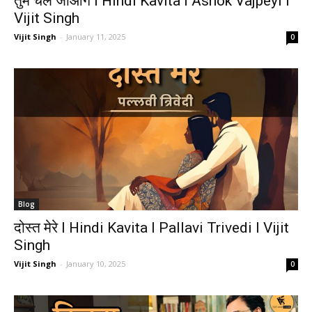
तुम चले जाओगे I Hindi Kavita I Ashok Vajpeyi I
Vijit Singh
Vijit Singh
-
January 11, 2025
0
Blog
दोस्त मेरे I Hindi Kavita I Pallavi Trivedi I Vijit
Singh
Vijit Singh
-
January 10, 2025
0