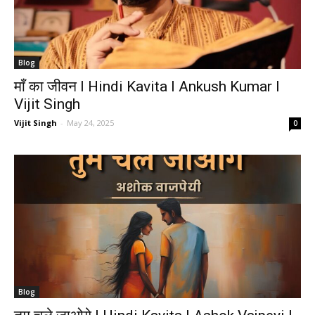
Blog
माँ का जीवन I Hindi Kavita I Ankush Kumar I
Vijit Singh
Vijit Singh
-
May 24, 2025
0
Blog