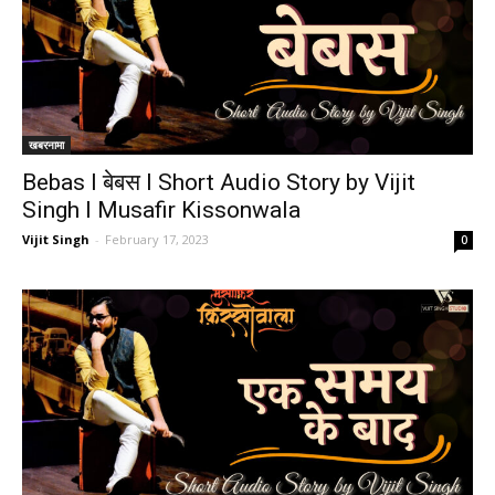
खबरनामा
Bebas I बेबस I Short Audio Story by Vijit
Singh I Musafir Kissonwala
Vijit Singh
-
February 17, 2023
0