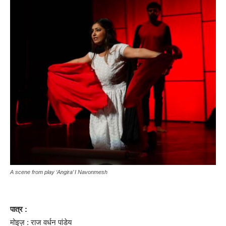
A scene from play ‘Angira’ I Navonmesh
पात्र :
मोइज़ : राज वर्धन पांडेय