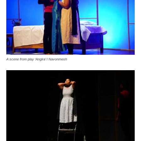
A scene from play ‘Angira’ I Navonmesh