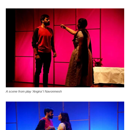
A scene from play ‘Angira’ I Navonmesh