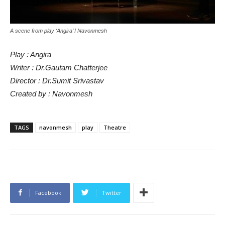
A scene from play ‘Angira’ I Navonmesh
Play : Angira
Writer : Dr.Gautam Chatterjee
Director : Dr.Sumit Srivastav
Created by : Navonmesh
TAGS
navonmesh
play
Theatre
Facebook
Twitter