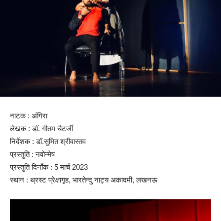
नाटक : अंगिरा
लेखक : डॉ. गौतम चैटर्जी
निर्देशक : डॉ.सुमित श्रीवास्तव
प्रस्तुति : नवोन्मेष
प्रस्तुति दिनाँक : 5 मार्च 2023
स्थान : थ्रस्ट प्रेक्षागृह, भारतेन्दु नाट्य अकादमी, लखनऊ