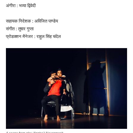
अंगीरा : भव्या द्विवेदी
सहायक निदेशक : अविजित पाण्डेय
संगीत : तुषार गुप्ता
प्रोडक्शन मैनेजर : राहुल सिंह चंदेल
A scene from play ‘Angira’ I Navonmesh