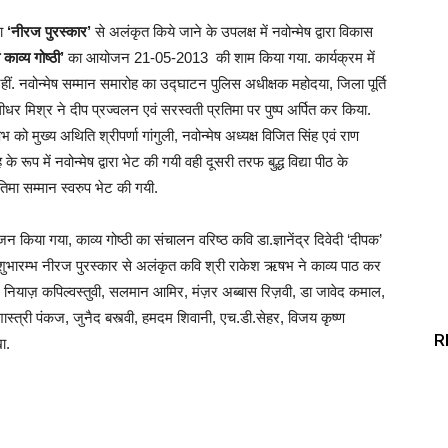
रा
‘
नीरज पुरस्कार
’
से अलंकृत किये जाने के उपलक्ष में नवोन्मेष द्वारा विकास
 काव्य गोष्ठी
’
का आयोजन 21-05-2013 की शाम किया गया. कार्यक्रम में
रहीं. नवोन्मेष सम्मान समारोह का उद्घाटन पुलिस अधीक्षक महोदया, जिला पूर्ति
ीधर मिश्र ने दीप प्रज्वलन एवं सरस्वती प्रतिमा पर पुष्प अर्पित कर किया.
को मुख्य अथिति श्रीपर्णा गांगुली, नवोन्मेष अध्यक्ष विजित सिंह एवं राण
 के रूप में नवोन्मेष द्वारा भेट की गयी वही दूसरी तरफ बुद्ध विद्या पीठ के
्रतिमा सम्मान स्वरुप भेट की गयी.
योजन किया गया, काव्य गोष्ठी का संचालन वरिष्ठ कवि डा.ज्ञानेंद्र दिवेदी ‘दीपक’
ी का शुभारम्भ नीरज पुरस्कार से अलंकृत कवि श्री राकेश ऋषभ ने काव्य पाठ कर
नियाज़ कपिल्वस्तुवी, सलमान आमिर, मंज़र अब्बास रिज़वी, डा जावेद कमाल,
शास्त्री पंकज, जुनैद बस्त्वी, हमदम शिवानी, एच.डी.सेहर, विजय कृष्ण
R
ा.