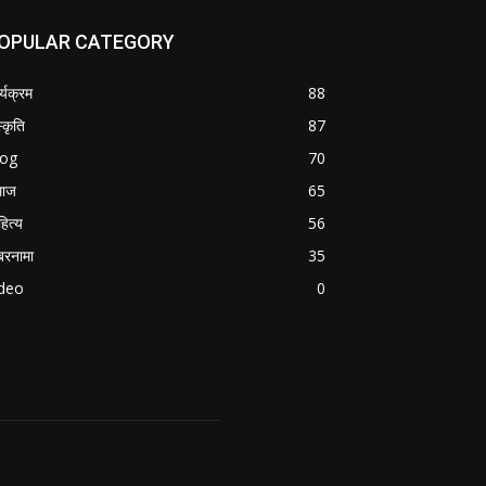
OPULAR CATEGORY
र्यक्रम
88
्कृति
87
log
70
माज
65
हित्य
56
रनामा
35
ideo
0